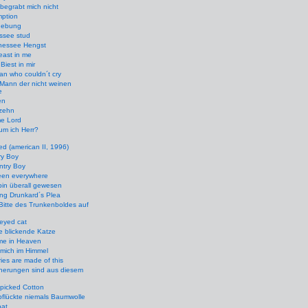
begrabt mich nicht
ption
gebung
ssee stud
nessee Hengst
east in me
Biest in mir
n who couldn´t cry
Mann der nicht weinen
e
en
izehn
e Lord
um ich Herr?
d (american II, 1996)
ry Boy
ntry Boy
een everywhere
bin überall gewesen
ng Drunkard´s Plea
Bitte des Trunkenboldes auf
eyed cat
e blickende Katze
me in Heaven
f mich im Himmel
es are made of this
nnerungen sind aus diesem
picked Cotton
pflückte niemals Baumwolle
at