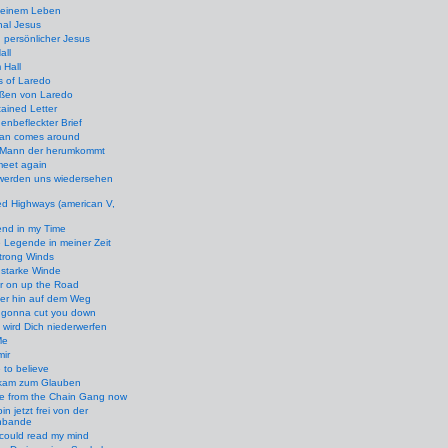
meinem Leben
nal Jesus
 persönlicher Jesus
all
 Hall
s of Laredo
aßen von Laredo
tained Letter
enbefleckter Brief
an comes around
 Mann der herumkommt
meet again
 werden uns wiedersehen
d Highways (american V,
nd in my Time
 Legende in meiner Zeit
trong Winds
 starke Winde
r on up the Road
ter hin auf dem Weg
 gonna cut you down
 wird Dich niederwerfen
Me
mir
 to believe
 kam zum Glauben
ee from the Chain Gang now
bin jetzt frei von der
nbande
 could read my mind