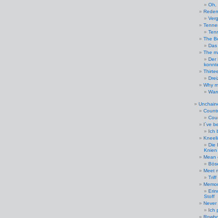
Oh, 
Redem
Ver
Tenne
Ten
The B
Das 
The ma
Der 
konnt
Thirte
Dre
Why m
War
Unchaine
Count
Cou
I´ve b
Ich 
Kneeli
Die 
Knien
Mean 
Bös
Meet 
Trif
Memori
Eri
Stoff
Never 
Ich 
Rowbo