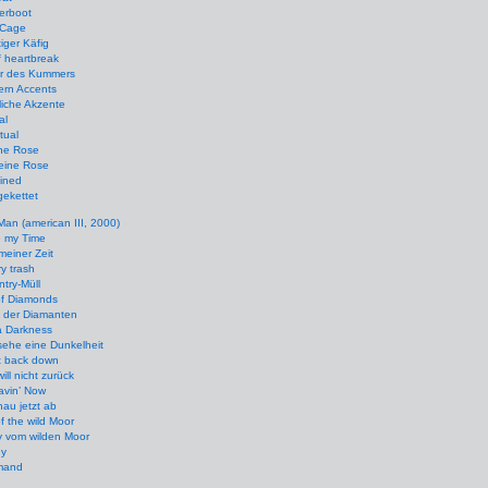
erboot
 Cage
iger Käfig
 heartbreak
r des Kummers
ern Accents
iche Akzente
al
itual
ne Rose
eine Rose
ined
ekettet
 Man (american III, 2000)
e my Time
meiner Zeit
y trash
try-Müll
of Diamonds
d der Diamanten
a Darkness
sehe eine Dunkelheit
t back down
will nicht zurück
avin’ Now
hau jetzt ab
f the wild Moor
y vom wilden Moor
y
mand