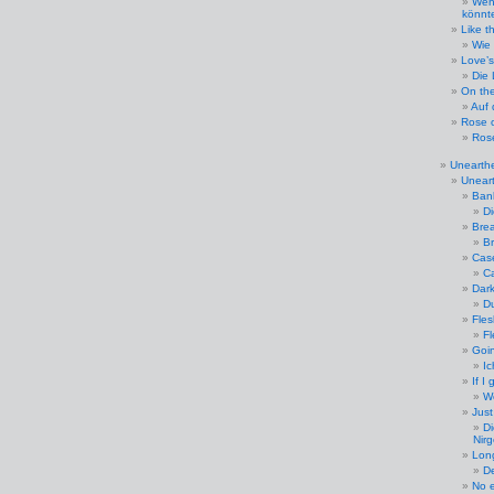
Wen
könnt
Like t
Wie 
Love’
Die 
On the
Auf
Rose o
Ros
Unearth
Uneart
Ban
Di
Bre
Br
Case
Ca
Dar
Du
Fle
Fl
Goi
I
If I
W
Just
Di
Nir
Long
De
No e