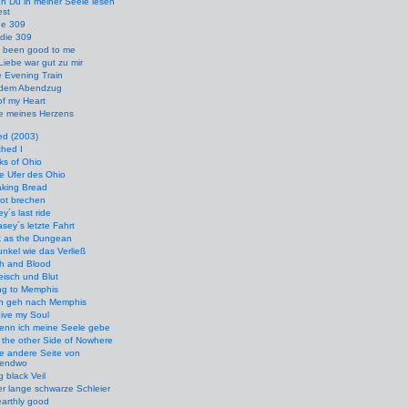
n Du in meiner Seele lesen
est
he 309
die 309
s been good to me
Liebe war gut zu mir
 Evening Train
 dem Abendzug
f my Heart
e meines Herzens
ed (2003)
hed I
ks of Ohio
e Ufer des Ohio
aking Bread
ot brechen
y´s last ride
sey´s letzte Fahrt
k as the Dungean
nkel wie das Verließ
sh and Blood
eisch und Blut
ng to Memphis
ch geh nach Memphis
 give my Soul
enn ich meine Seele gebe
 the other Side of Nowhere
e andere Seite von
gendwo
 black Veil
r lange schwarze Schleier
arthly good