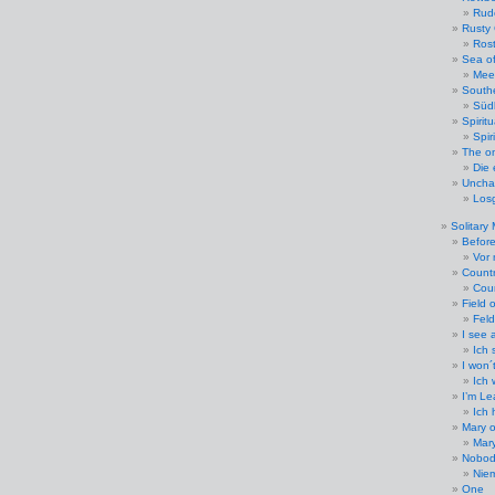
Rud
Rusty
Rost
Sea of
Mee
South
Südl
Spiritu
Spir
The o
Die 
Uncha
Losg
Solitary
Befor
Vor 
Countr
Coun
Field 
Fel
I see 
Ich 
I won´
Ich 
I’m Le
Ich 
Mary o
Mar
Nobod
Nie
One