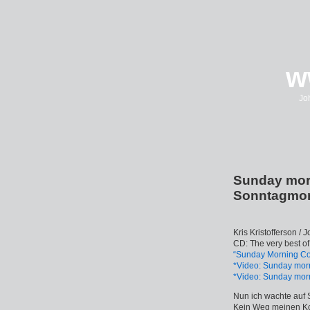
w
Jo
Sunday mor
Sonntagmor
Kris Kristofferson /
CD: The very best o
“Sunday Morning Com
*Video: Sunday mor
*Video: Sunday morn
Nun ich wachte auf
Kein Weg meinen Ko