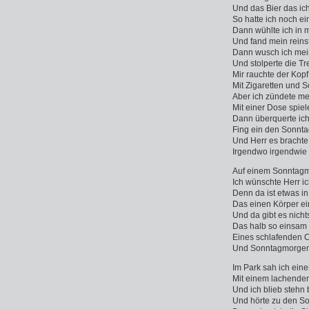
Und das Bier das ich
So hatte ich noch ei
Dann wühlte ich in
Und fand mein rein
Dann wusch ich mei
Und stolperte die T
Mir rauchte der Kop
Mit Zigaretten und S
Aber ich zündete me
Mit einer Dose spiele
Dann überquerte ich
Fing ein den Sonnta
Und Herr es brachte
Irgendwo irgendwie
Auf einem Sonnta
Ich wünschte Herr i
Denn da ist etwas i
Das einen Körper ei
Und da gibt es nicht
Das halb so einsam i
Eines schlafenden 
Und Sonntagmorgen
Im Park sah ich eine
Mit einem lachende
Und ich blieb stehn
Und hörte zu den So