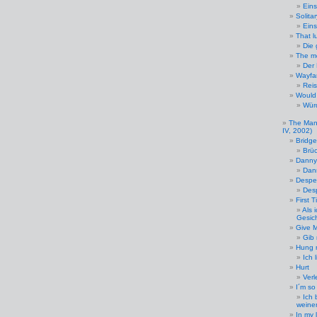
Eins
Solita
Ein
That l
Die 
The m
Der 
Wayfar
Reis
Would
Würd
The Man
IV, 2002)
Bridge
Brü
Danny
Dan
Despe
Des
First 
Als 
Gesic
Give 
Gib
Hung 
Ich 
Hurt
Verl
I´m so
Ich 
weine
In my l