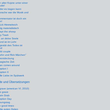
n alter Kojote unter einer
udel
 der es tragen kann
prache war die Musik und
mmentator ist doch ein
n!
ück Himmelreich
ig materialistisch
ept the sheep
y Trash
 an deine Seele
nd ist im Licht
jestät des Todes ist
nd
dd couple
John und Rick Märchen”
rentdeckung
agische Zeit
an comes around
ption I
tion II
le Liebe im Spätwerk
xte und Übersetzungen
 grave (american VI, 2010)
no grave
kein Grab
ption Day
ösungstag
e good times
die guten Zeiten