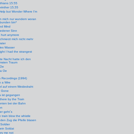
nthians 15:55
rinther 15,55
Help but Wonder Where I’m
n mich nur wundern woran
ebunden bin*
ied Mind
iedener Sinn
t hurt anymore
chmerzt mich nicht mehr
ater
les Wasser
ight I had the strangest
te Nacht hatte ich den
amsten Traum
 Oe
ha Oe
 Recordings (1994)
n a Wire
el auf einem Weidedraht
s Gone
a ist gegangen
here by the Train
unten bei der Bahn
on
er geht`s
e train blow the whistle
den Zug die Pfeife blasen
 Soldier
ein Soldat
ry me not