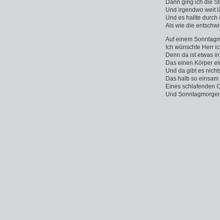
Dann ging ich die St
Und irgendwo weit l
Und es hallte durch 
Als wie die entsch
Auf einem Sonnta
Ich wünschte Herr i
Denn da ist etwas i
Das einen Körper ei
Und da gibt es nicht
Das halb so einsam i
Eines schlafenden 
Und Sonntagmorgen