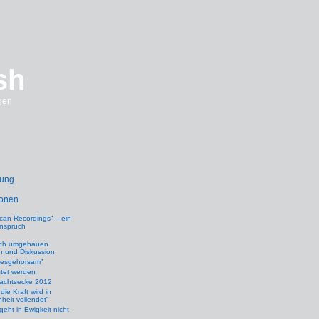
sh
gen
rung
ionen
can Recordings“ – ein
nspruch
ich umgehauen
n und Diskussion
zesgehorsam”
tet werden
achtsecke 2012
die Kraft wird in
eit vollendet”
geht in Ewigkeit nicht