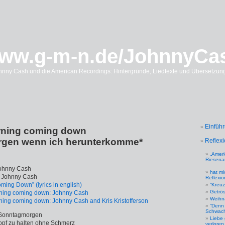
ww.g-m-n.de/JohnnyCa
hnny Cash und die American Recordings: Hintergründe, Liedtexte und Übersetzun
Einfüh
ning coming down
gen wenn ich herunterkomme*
Reflex
„Ameri
Riesena
 Johnny Cash
hat m
f Johnny Cash
Reflexio
ing Down” (lyrics in english)
“Kreu
Getrös
ning coming down: Johnny Cash
Weihn
ing coming down: Johnny Cash and Kris Kristofferson
“Denn 
Schwachh
 Sonntagmorgen
Liebe 
pf zu halten ohne Schmerz
verloren