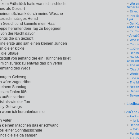
 zum Frühstück hatte war nicht schlecht
Wie ei
Schar P
nes als Dessert
Einer,
 meinem Schrank durch meine Wäsche
Ihre S
stes schmutziges Hemd
Lyrik
n Gesicht und kämmte mein Haar
Der Ko
Cash-Fa
reppe herunter dem Tag zu begegnen
Ein St
f von der Nacht davor
Anstöß
ongs die ich gezupft
Who k
ine erste und sah einen kleinen Jungen
Countr
n die er kickte
…rührt
 die Straße
Der Mu
Die Ma
gsduft von jemand der ein Hühnchen briet
anwese
 mich zurück zu entwas das ich verlor
The o
 entlang des Wegs
“Das 
Wiede
gmorgen-Gehweg
Eine m
ch wäre zugedröhnt
The M
n einem Sonntag
Redem
Redemp
nsam fühlen läßt
Sexuel
s außer sterben
st als wie der Ton
Liedte
City-Gehwegs
 wenn ich herunterkomme
Ain´t no
Ain´t 
n Vater
Ist 
n kleinen Mädchen das er schwang
Redem
Erl
 bei einer Sonntagsschule
For th
ngs die sie da sangen
Für 