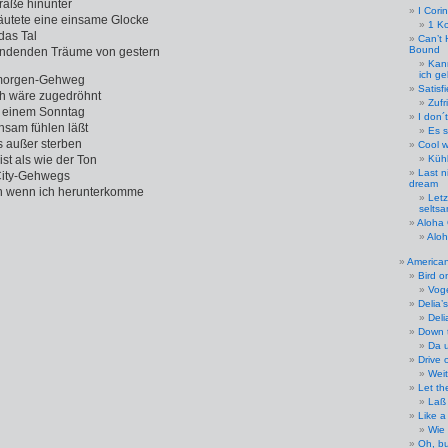
raße hinunter
I Cori
äutete eine einsame Glocke
1 Ko
das Tal
Can’t 
Bound
windenden Träume von gestern
Kan
ich g
gmorgen-Gehweg
Satisf
ch wäre zugedröhnt
Zufr
n einem Sonntag
I don´
nsam fühlen läßt
Es s
s außer sterben
Cool w
st als wie der Ton
Küh
Last n
City-Gehwegs
dream
 wenn ich herunterkomme
Letz
selts
Aloha
Alo
American
Bird o
Vog
Delia’
Deli
Down t
Da 
Drive 
Weit
Let th
Laß 
Like a
Wie 
Oh, bu