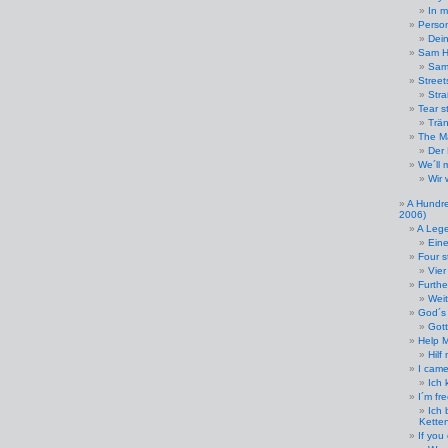
In 
Perso
Dein
Sam H
Sam
Street
Str
Tear s
Trän
The M
Der
We´ll 
Wir
A Hundre
2006)
A Lege
Eine
Four s
Vier
Furthe
Wei
God´s
Gott
Help 
Hilf 
I came
Ich
I´m fr
Ich 
Kette
If you