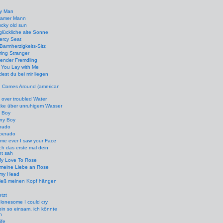
ry Man
samer Mann
ucky old sun
glückliche alte Sonne
ercy Seat
Barmherzigkeits-Sitz
ing Stranger
ender Fremdling
 You Lay with Me
est du bei mir liegen
 Comes Around (american
 over troubled Water
cke über unruhigem Wasser
 Boy
ny Boy
rado
perado
Time ever I saw your Face
ich das erste mal dein
ht sah
My Love To Rose
 meine Liebe an Rose
my Head
ließ meinen Kopf hängen
etzt
 lonesome I could cry
bin so einsam, ich könnte
n
ife