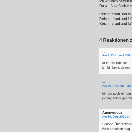
Ich will dich befreien
Du weißt daß ich ve
Reich herauf und f
Reich herauf und f
Reich herauf und f
4 Reaktionen 
. . .
Am 1. Oktober 2009 
er ist ein künstler . 
ich bin keins davon
...
Am 15. April 2010 um
hi i bin auch ein ca
johnny selber geschri
Anonymous
Am 30. Juni 2011 um
Schöne Übersetzung.
Blick scheinen mag.