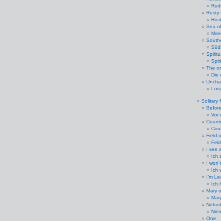
Rud
Rusty
Rost
Sea of
Mee
South
Südl
Spiritu
Spir
The o
Die 
Uncha
Losg
Solitary
Befor
Vor 
Countr
Coun
Field 
Fel
I see 
Ich 
I won´
Ich 
I’m Le
Ich 
Mary o
Mar
Nobod
Nie
One