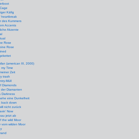
erboot
 Cage
iger Käfig
 heartbreak
r des Kummers
ern Accents
iche Akzente
al
itual
ne Rose
eine Rose
ined
ekettet
 Man (american III, 2000)
e my Time
meiner Zeit
y trash
try-Müll
of Diamonds
d der Diamanten
a Darkness
sehe eine Dunkelheit
t back down
will nicht zurück
avin’ Now
hau jetzt ab
f the wild Moor
y vom wilden Moor
y
mand