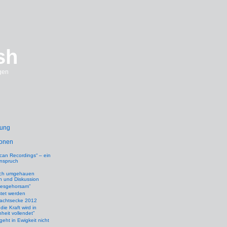
sh
gen
rung
ionen
can Recordings“ – ein
nspruch
ich umgehauen
n und Diskussion
zesgehorsam”
tet werden
achtsecke 2012
die Kraft wird in
eit vollendet”
geht in Ewigkeit nicht