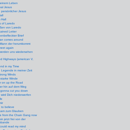
meinem Leben
nal Jesus
 persönlicher Jesus
all
 Hall
s of Laredo
aßen von Laredo
tained Letter
enbefleckter Brief
an comes around
 Mann der herumkommt
meet again
 werden uns wiedersehen
d Highways (american V,
nd in my Time
 Legende in meiner Zeit
trong Winds
 starke Winde
r on up the Road
ter hin auf dem Weg
 gonna cut you down
 wird Dich niederwerfen
Me
mir
 to believe
 kam zum Glauben
ee from the Chain Gang now
bin jetzt frei von der
nbande
 could read my mind