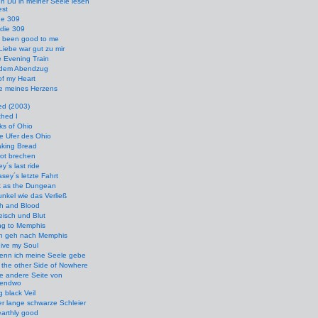
n Du in meiner Seele lesen
est
he 309
die 309
s been good to me
Liebe war gut zu mir
 Evening Train
 dem Abendzug
f my Heart
e meines Herzens
ed (2003)
hed I
ks of Ohio
e Ufer des Ohio
aking Bread
ot brechen
y´s last ride
sey´s letzte Fahrt
k as the Dungean
nkel wie das Verließ
sh and Blood
eisch und Blut
ng to Memphis
ch geh nach Memphis
 give my Soul
enn ich meine Seele gebe
 the other Side of Nowhere
e andere Seite von
gendwo
 black Veil
r lange schwarze Schleier
arthly good