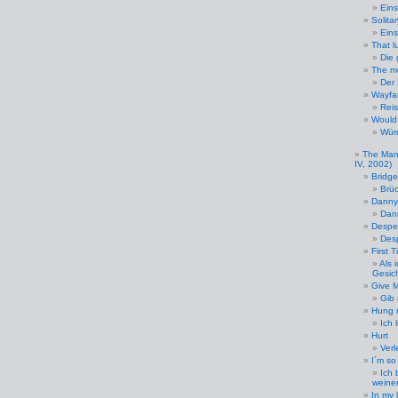
Eins
Solita
Ein
That l
Die 
The m
Der 
Wayfar
Reis
Would
Würd
The Man
IV, 2002)
Bridge
Brü
Danny
Dan
Despe
Des
First 
Als 
Gesic
Give 
Gib
Hung 
Ich 
Hurt
Verl
I´m so
Ich 
weine
In my l