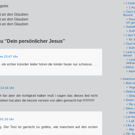
I Cori
rgebe
1 Ko
Can’t 
aß an den Glauben
Bound
aß an den Glauben
Kan
ich g
aß an den Glauben
Satisf
Zufr
I don´
Es s
zu “Dein persönlicher Jesus”
Cool w
Küh
Last n
dream
um 15:47 Uhr
Letz
selts
. . ein echter künstler leider hören die kinder heute nur scheisse . . .
Aloha
Alo
American
Bird o
Vog
 13:34 Uhr
Delia’
sh fan aber der richtigkeit halber muß i sagen das dieses lied nicht
Deli
Down t
eben hat aber die besste version von allen gemacht hat !!!!!!!!!!!!!
Da 
Drive 
Weit
Let th
 01:10 Uhr
Laß 
Like a
 Der Text ist garnicht so gottlos, wie manchem auf den ersten
Wie 
Oh, bu