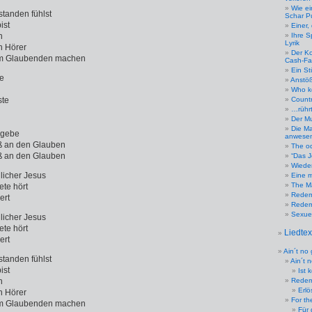
Wie ei
tanden fühlst
Schar P
ist
Einer,
n
Ihre S
Lyrik
n Hörer
Der Ko
inem Glaubenden machen
Cash-Fa
Ein St
e
Anstöß
Who k
ste
Countr
…rührt
Der Mu
Die Ma
rgebe
anwese
aß an den Glauben
The o
aß an den Glauben
“Das 
Wiede
licher Jesus
Eine m
The M
ete hört
Redem
ert
Redemp
Sexuel
licher Jesus
ete hört
Liedte
ert
Ain´t no
tanden fühlst
Ain´t 
ist
Ist 
n
Redem
Erl
n Hörer
For th
inem Glaubenden machen
Für 