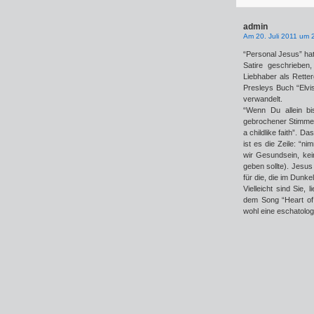
admin
Am 20. Juli 2011 um 
“Personal Jesus” hat
Satire geschrieben
Liebhaber als Rette
Presleys Buch “Elvi
verwandelt.
“Wenn Du allein bi
gebrochener Stimme s
a childlike faith”. D
ist es die Zeile: “n
wir Gesundsein, kei
geben sollte). Jesus
für die, die im Dunk
Vielleicht sind Sie
dem Song “Heart of 
wohl eine eschatolog