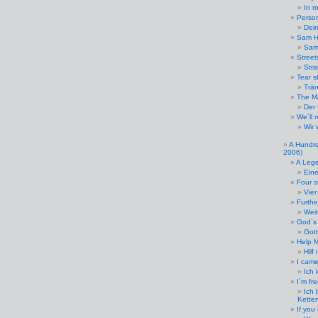
In 
Perso
Dein
Sam H
Sam
Street
Str
Tear s
Trän
The M
Der
We´ll 
Wir
A Hundre
2006)
A Lege
Eine
Four s
Vier
Furthe
Wei
God´s
Gott
Help 
Hilf 
I came
Ich
I´m fr
Ich 
Kette
If you