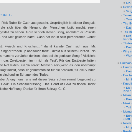
Oh, 
Redem
Ver
23:04 Uhr
Tenne
Ten
 Rick Rubin für Cash ausgesucht. Ursprünglich ist dieser Song als
The B
, die sich über die Neigung der Menschen lustig macht, einen
Das 
The ma
rgestalt zu sehen. Gore schrieb diesen Song, nachdem er Priscilla
Der 
s and Me” gelesen hatte. Cash hat ihn in sein persönliches Gebet
konnt
Thirte
st, Fleisch und Knochen….” damit kannte Cash sich aus. Mit
Dre
ingt er “reach up and touch faith” - direkt aus seinem Herzen - “in
Why m
ass manche zunächst denken, dies sei ein gottloser Song ? Vielleicht
War
imm das Zweitbeste, nimm mich als Test”. Für das Erstbeste halten
Unchaine
ne Not leiden, ein “lauterer” Mensch sein(wenn es den überhaupt
Count
 sagt selbst, dass er gekommen ist für die Kranken, für die Sünder,
Cou
eln sind und im Schatten des Todes.
I´ve b
, lieber Anonymous, uns auf dieser Seite schon einmal begegnet zu
Ich 
Kneeli
Gold”. Ein Sehnsuchtssong. Das Heart of Gold zu finden, bleibt
Die 
ische Hoffnung. Danke für Ihren Beitrag. Cl. C.
Knien
Mean 
Bös
Meet 
Trif
Memori
Eri
Stoff
Never 
Ich 
Rowbo