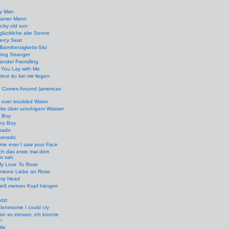
ry Man
samer Mann
ucky old sun
glückliche alte Sonne
ercy Seat
Barmherzigkeits-Sitz
ing Stranger
ender Fremdling
 You Lay with Me
est du bei mir liegen
 Comes Around (american
 over troubled Water
cke über unruhigem Wasser
 Boy
ny Boy
rado
perado
Time ever I saw your Face
ich das erste mal dein
ht sah
My Love To Rose
 meine Liebe an Rose
my Head
ließ meinen Kopf hängen
etzt
 lonesome I could cry
bin so einsam, ich könnte
n
ife