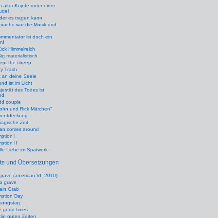
n alter Kojote unter einer
udel
 der es tragen kann
prache war die Musik und
mmentator ist doch ein
n!
ück Himmelreich
ig materialistisch
ept the sheep
y Trash
 an deine Seele
nd ist im Licht
jestät des Todes ist
nd
dd couple
John und Rick Märchen”
rentdeckung
agische Zeit
an comes around
ption I
tion II
le Liebe im Spätwerk
xte und Übersetzungen
 grave (american VI, 2010)
no grave
kein Grab
ption Day
ösungstag
e good times
die guten Zeiten