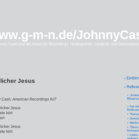
ww.g-m-n.de/JohnnyCa
hnny Cash und die American Recordings: Hintergründe, Liedtexte und Übersetzun
Einfüh
licher Jesus
Reflex
„Ameri
Riesena
ny Cash, American Recordings IV/7
hat m
licher Jesus
Reflexio
ete hört
“Kreu
ert
Getrös
Weihn
licher Jesus
“Denn 
Schwachh
ete hört
Liebe 
verloren