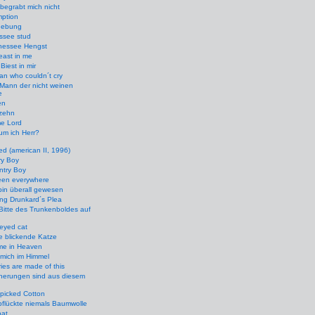
begrabt mich nicht
ption
gebung
ssee stud
nessee Hengst
east in me
Biest in mir
n who couldn´t cry
Mann der nicht weinen
e
en
izehn
e Lord
um ich Herr?
d (american II, 1996)
ry Boy
ntry Boy
een everywhere
bin überall gewesen
ng Drunkard´s Plea
Bitte des Trunkenboldes auf
eyed cat
e blickende Katze
me in Heaven
f mich im Himmel
es are made of this
nnerungen sind aus diesem
picked Cotton
pflückte niemals Baumwolle
at