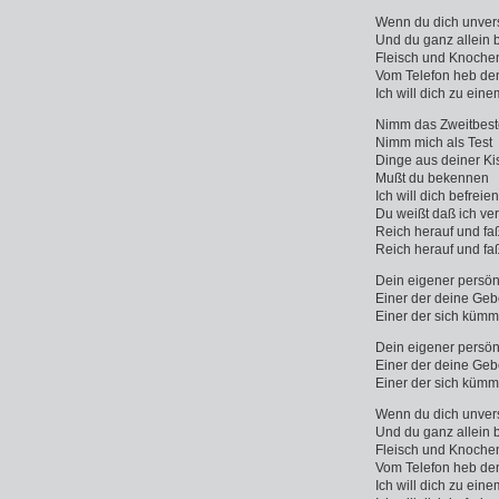
Wenn du dich unvers
Und du ganz allein b
Fleisch und Knoche
Vom Telefon heb de
Ich will dich zu e
Nimm das Zweitbest
Nimm mich als Test
Dinge aus deiner Ki
Mußt du bekennen
Ich will dich befreien
Du weißt daß ich ve
Reich herauf und f
Reich herauf und f
Dein eigener persön
Einer der deine Geb
Einer der sich kümm
Dein eigener persön
Einer der deine Geb
Einer der sich kümm
Wenn du dich unvers
Und du ganz allein b
Fleisch und Knoche
Vom Telefon heb de
Ich will dich zu e