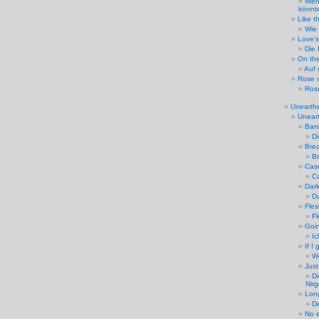
Wen
könnt
Like t
Wie 
Love’
Die 
On the
Auf
Rose o
Ros
Unearth
Uneart
Ban
Di
Bre
Br
Case
Ca
Dar
Du
Fle
Fl
Goi
I
If I
W
Just
Di
Nir
Long
De
No e