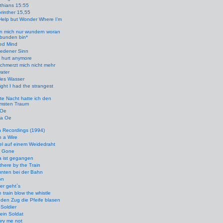
nthians 15:55
rinther 15,55
Help but Wonder Where I’m
n mich nur wundern woran
ebunden bin*
ied Mind
iedener Sinn
t hurt anymore
chmerzt mich nicht mehr
ater
les Wasser
ight I had the strangest
te Nacht hatte ich den
amsten Traum
 Oe
ha Oe
 Recordings (1994)
n a Wire
el auf einem Weidedraht
s Gone
a ist gegangen
here by the Train
unten bei der Bahn
on
er geht`s
e train blow the whistle
den Zug die Pfeife blasen
 Soldier
ein Soldat
ry me not